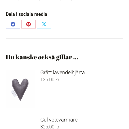
Dela i sociala media
Share
Share
Share
on
on
on
Facebook
Pinterest
X
Du kanske också gillar …
Grått lavendelhjärta
135.00
kr
Gul vetevärmare
325.00
kr