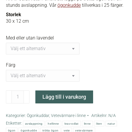
stunds avslappning. Vår
ögonkudde
tillverkas i 25 färger.
Storlek
30 x 12 cm
Med eller utan lavendel
Färg
Natur
Lägg till i varukorg
ögonkudde
-
liten
Kategorier:
Ögonkuddar
,
Vetevärmare i linne
Artikelnr:
N/A
vetevärmare
Etiketter:
avslappning
hellinne
krav-odlat
linne
liten
natur
mängd
ögon
ögonkudde
trötta ögon
vete
vetevärmare