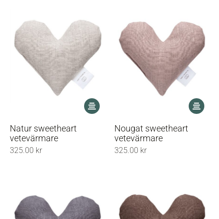
Den
Den
här
här
produkten
produkt
Natur sweetheart
Nougat sweetheart
har
har
vetevärmare
vetevärmare
flera
flera
325.00
kr
325.00
kr
varianter.
varianter
De
De
olika
olika
alternativen
alternati
kan
kan
väljas
väljas