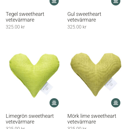
här
här
produkten
produkt
Tegel sweetheart
Gul sweetheart
har
har
vetevärmare
vetevärmare
flera
flera
325.00
kr
325.00
kr
varianter.
varianter
De
De
olika
olika
alternativen
alternati
kan
kan
väljas
väljas
på
på
produktsidan
produkts
Den
Den
här
här
produkten
produkt
Limegrön sweetheart
Mörk lime sweetheart
har
har
vetevärmare
vetevärmare
flera
flera
325.00
kr
325.00
kr