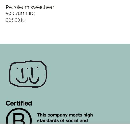
produkten
Petroleum sweetheart
har
vetevärmare
flera
325.00
kr
varianter.
De
olika
alternativen
kan
väljas
på
produktsidan