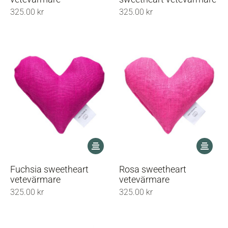
flera
flera
325.00
kr
325.00
kr
varianter.
varianter
De
De
olika
olika
alternativen
alternati
kan
kan
väljas
väljas
på
på
produktsidan
produkts
Den
Den
här
här
produkten
produkt
Fuchsia sweetheart
Rosa sweetheart
har
har
vetevärmare
vetevärmare
flera
flera
325.00
kr
325.00
kr
varianter.
varianter
De
De
olika
olika