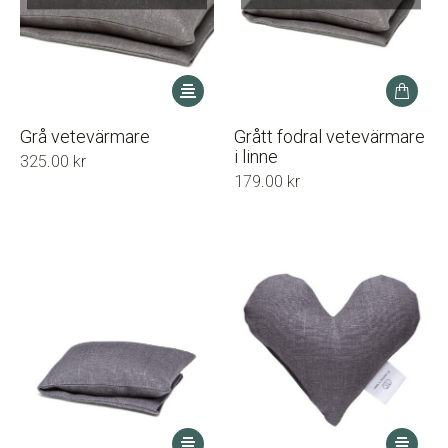
Den
här
produkten
Grå vetevärmare
Grått fodral vetevärmare
har
i linne
325.00
kr
flera
179.00
kr
varianter.
De
olika
alternativen
kan
väljas
på
produktsidan
Den
Den