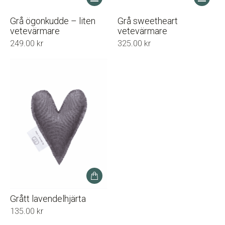
här
här
produkten
produkt
Grå ögonkudde – liten
Grå sweetheart
har
har
vetevärmare
vetevärmare
flera
flera
249.00
kr
325.00
kr
varianter.
varianter
De
De
olika
olika
alternativen
alternati
kan
kan
väljas
väljas
på
på
produktsidan
produkts
Grått lavendelhjärta
135.00
kr