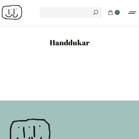
Search:
0
Handdukar