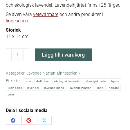
och ekologisk lavendel. Lavendelhjärtat finns i 25 färger.
Se även våra
vetevärmare
och andra produkter i
linneserien
.
Storlek
11 x 14 cm
Nougat
Lägg till i varukorg
lavendelhjärta
mängd
Kategorier:
Lavendelhjärtan
,
Linneserien
Etiketter:
brun
doftpåse
ekologisk lavendel
ekologisk vete
hjärta
krav-odlat
lavendel
lavendelhjärta
lavendelhjärtan
linne
nougat
vete
Dela i sociala media
Share
Share
Share