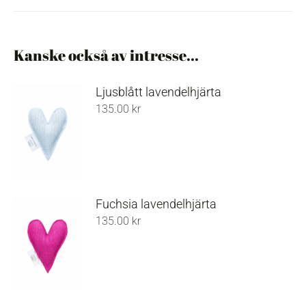
on
on
on
Facebook
Pinterest
X
Kanske också av intresse...
Ljusblått lavendelhjärta
135.00
kr
Fuchsia lavendelhjärta
135.00
kr