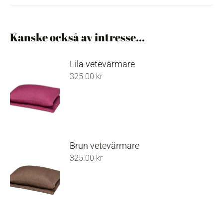
on
on
on
Facebook
Pinterest
X
Kanske också av intresse...
Lila vetevärmare
325.00
kr
Brun vetevärmare
325.00
kr