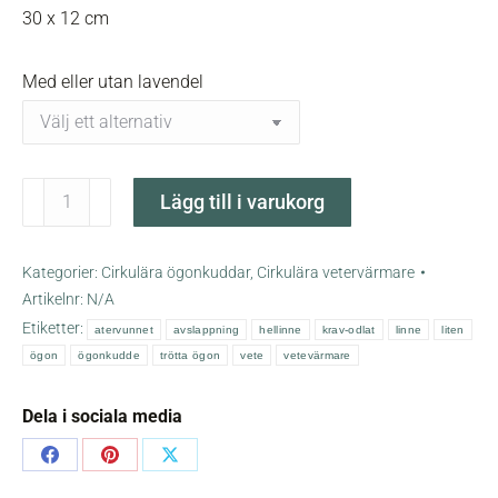
30 x 12 cm
Med eller utan lavendel
Natur
Lägg till i varukorg
cirkulär
ögonkudde
-
Kategorier:
Cirkulära ögonkuddar
,
Cirkulära vetervärmare
liten
Artikelnr:
N/A
vetevärmare
Etiketter:
atervunnet
avslappning
hellinne
krav-odlat
linne
liten
mängd
ögon
ögonkudde
trötta ögon
vete
vetevärmare
Dela i sociala media
Share
Share
Share