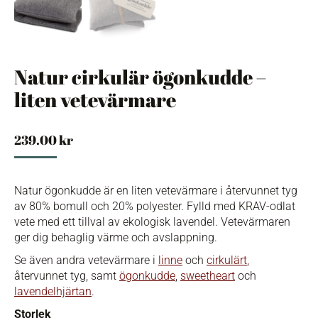
Natur cirkulär ögonkudde –
liten vetevärmare
239.00
kr
Natur ögonkudde är en liten vetevärmare i återvunnet tyg
av 80% bomull och 20% polyester. Fylld med KRAV-odlat
vete med ett tillval av ekologisk lavendel. Vetevärmaren
ger dig behaglig värme och avslappning.
Se även andra vetevärmare i
linne
och
cirkulärt
,
återvunnet tyg, samt
ögonkudde
,
sweetheart
och
lavendelhjärtan
.
Storlek