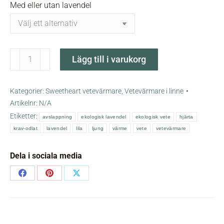
Med eller utan lavendel
Ljung
Lägg till i varukorg
sweetheart
vetevärmare
mängd
Kategorier:
Sweetheart vetevärmare
,
Vetevärmare i linne
Artikelnr:
N/A
Etiketter:
avslappning
ekologisk lavendel
ekologisk vete
hjärta
krav-odlat
lavendel
lila
ljung
värme
vete
vetevärmare
Dela i sociala media
Share
Share
Share
on
on
on
Facebook
Pinterest
X