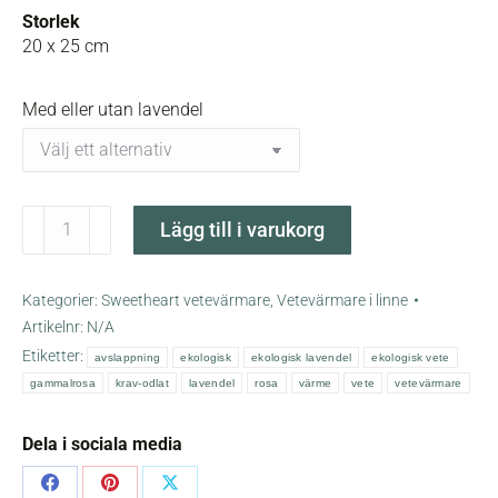
Storlek
20 x 25 cm
Med eller utan lavendel
Gammalrosa
Lägg till i varukorg
sweetheart
vetevärmare
mängd
Kategorier:
Sweetheart vetevärmare
,
Vetevärmare i linne
Artikelnr:
N/A
Etiketter:
avslappning
ekologisk
ekologisk lavendel
ekologisk vete
gammalrosa
krav-odlat
lavendel
rosa
värme
vete
vetevärmare
Dela i sociala media
Share
Share
Share