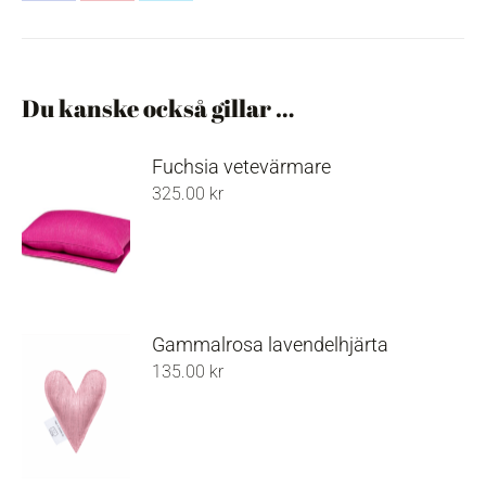
on
on
on
Facebook
Pinterest
X
Du kanske också gillar …
Fuchsia vetevärmare
325.00
kr
Gammalrosa lavendelhjärta
135.00
kr