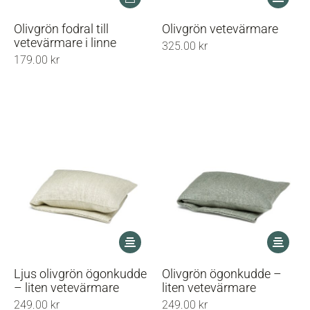
här
produkt
Olivgrön fodral till
Olivgrön vetevärmare
har
vetevärmare i linne
325.00
kr
flera
179.00
kr
varianter
De
olika
alternati
kan
väljas
på
produkts
Den
Den
här
här
produkten
produkt
Ljus olivgrön ögonkudde
Olivgrön ögonkudde –
har
har
– liten vetevärmare
liten vetevärmare
flera
flera
249.00
kr
249.00
kr