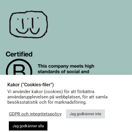
väljas
väljas
på
på
produktsidan
produkts
Kakor ("Cookies-filer")
Vi använder kakor (cookies) för att förbättra
användarupplevelsen på webbplatsen, för att samla
besöksstatistik och för marknadsföring.
GDPR och integritetspolicy
Jag godkänner inte
© Terrible Twins. All rights reserved.
Shop footer menu 01 english
Jag godkänner alla
Svenska
English
(
Engelska
)