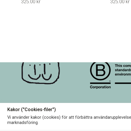
325.00
kr
325.00
kr
flera
varianter.
De
olika
alternativen
kan
väljas
på
produktsidan
Kakor ("Cookies-filer")
Om Terrible Twins & B 
Köpvillkor
© Terrible Twins. All rights
Vi använder kakor (cookies) för att förbättra användarupplevels
reserved.
marknadsföring.