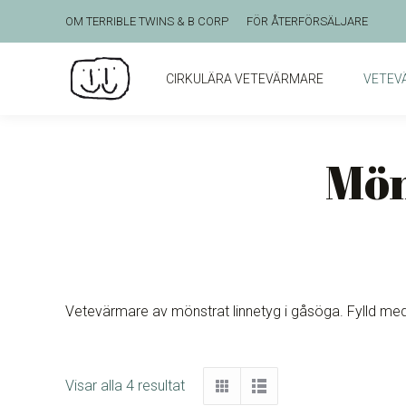
OM TERRIBLE TWINS & B CORP
FÖR ÅTERFÖRSÄLJARE
CIRKULÄRA VETEVÄRMARE
VETEVÄ
Mön
Vetevärmare av mönstrat linnetyg i gåsöga. Fylld med 
Visar alla 4 resultat