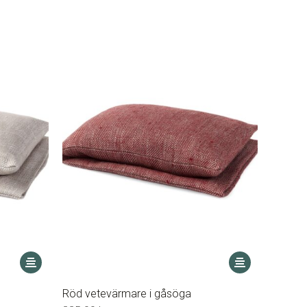
Den
Den
här
här
produkten
produkten
Röd vetevärmare i gåsöga
har
har