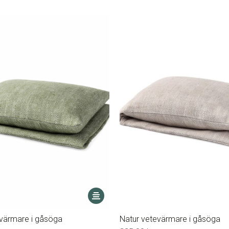
Den
här
produkten
värmare i gåsöga
Natur vetevärmare i gåsöga
har