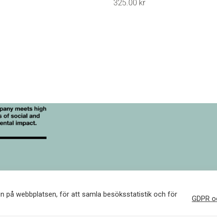
325.00
kr
flera
varianter.
De
olika
alternativen
kan
väljas
på
produktsidan
Corp
För återförsäljare
Högupplösta bilder
Integritetspolicy och
en på webbplatsen, för att samla besöksstatistik och för
GDPR oc