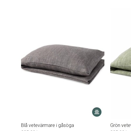
Den
här
produkten
Blå vetevärmare i gåsöga
Grön vete
har