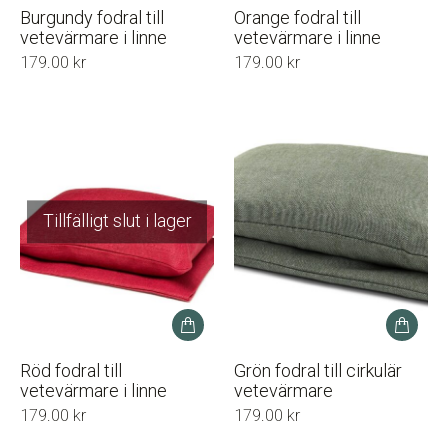
Burgundy fodral till
Orange fodral till
vetevärmare i linne
vetevärmare i linne
179.00
kr
179.00
kr
Tillfälligt slut i lager
Röd fodral till
Grön fodral till cirkulär
vetevärmare i linne
vetevärmare
179.00
kr
179.00
kr